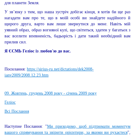
для планети Земля.
У зв’язку з тим, що наша зустріч добігає кінця, я хотів би ще раз
нагадати вам про те, що в моїй особі ви знайдете надійного й
щирого друга, варто вам лише звернутися до мене. Навіть мій
уявний образ, образ вогняної кулі, що світиться, здатен у багатьох з
вас вселити впевненість, бадьорість і дати такий необхідний вам
прилив сил.
Я ЄСМЬ Геліос із любов'ю до вас.
Посилання:
https://sirius-ru.net/dictations/dek2008-
ianv2009/2008.12.23.htm
09. Жовтень, грудень 2008 року - січень 2009 року
Геліос
Всі Послання
Наступне Послання: "
Ми приходимо, щоб підтримати моментум
вашого спрямування та звірити орієнтири, за якими ви рухаєтеся
",