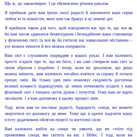
Що ж, це закономірно. І це обумовлено річним циклом.
Я прийшов дати вам трохи своєї радості й наповнити ваші серця
любов’ю та ніжністю, яких вам так бракує в ці зимові дні.
Я прийшов також для того, щоб повідомити вас про те, що хоч як
би вам часом здавалося безвихідним і безнадійним ваше становище
у фізичному світі та хоч як би гнітили вас навколишні обставини –
усе можна змінити й все можна поправити.
Ваш світ є слухняним знаряддям у ваших руках. І вам належить
просто згадати про те, що ви боги, і ви самі створили ваш світ за
своїм образом і подобою. І тепер, коли ви зрозуміли, що дещо
можна змінити, вам належить негайно взятися за справу й почати
процес змін. Як тільки ідея змін опановує свідомість достатньо
великої кількості індивідуумів, ці зміни починають осідати у ваш
фізичний світ з тонших світів думок і почуттів. Тому вам не варто
зволікати. І я вам допоможу в цьому процесі змін.
Тоді, коли вам не вистачає радості, бадьорості, сонця, ви можете
звертатися по допомогу до мене. Тому що я здатен наділити вашу
істоту додатковим обсягом енергії та життєвої сили.
Вам належить вийти на сонце чи уявити, що ви стоїте під
променями сонця, яке світить на вас з Небес. І тоді, коли ви