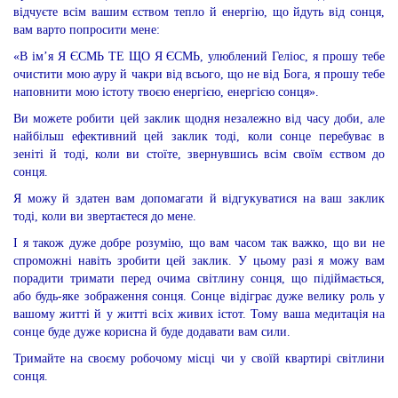
відчуєте всім вашим єством тепло й енергію, що йдуть від сонця,
вам варто попросити мене:
«В ім’я Я ЄСМЬ ТЕ ЩО Я ЄСМЬ, улюблений Геліос, я прошу тебе
очистити мою ауру й чакри від всього, що не від Бога, я прошу тебе
наповнити мою істоту твоєю енергією, енергією сонця».
Ви можете робити цей заклик щодня незалежно від часу доби, але
найбільш ефективний цей заклик тоді, коли сонце перебуває в
зеніті й тоді, коли ви стоїте, звернувшись всім своїм єством до
сонця.
Я можу й здатен вам допомагати й відгукуватися на ваш заклик
тоді, коли ви звертаєтеся до мене.
І я також дуже добре розумію, що вам часом так важко, що ви не
спроможні навіть зробити цей заклик. У цьому разі я можу вам
порадити тримати перед очима світлину сонця, що підіймається,
або будь-яке зображення сонця. Сонце відіграє дуже велику роль у
вашому житті й у житті всіх живих істот. Тому ваша медитація на
сонце буде дуже корисна й буде додавати вам сили.
Тримайте на своєму робочому місці чи у своїй квартирі світлини
сонця.