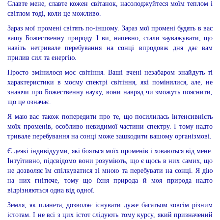
Славте мене, славте кожен світанок, насолоджуйтеся моїм теплом і
світлом тоді, коли це можливо.
Зараз мої промені світять по-іншому. Зараз мої промені будять в вас
вашу Божественну природу. І ви, напевно, стали зауважувати, що
навіть нетривале перебування на сонці впродовж дня дає вам
прилив сил та енергію.
Просто змінилося моє світіння. Ваші вчені незабаром знайдуть ті
характеристики в моєму спектрі світіння, які помінялися, але, не
знаючи про Божественну науку, вони навряд чи зможуть пояснити,
що це означає.
Я маю вас також попередити про те, що посилилась інтенсивність
моїх променів, особливо невидимої частини спектру. І тому надто
тривале перебування на сонці може зашкодити вашому організмові.
Є деякі індивідууми, які бояться моїх променів і ховаються від мене.
Інтуїтивно, підсвідомо вони розуміють, що є щось в них самих, що
не дозволяє їм спілкуватися зі мною та перебувати на сонці. Я дію
на них гнітюче, тому що їхня природа й моя природа надто
відрізняються одна від одної.
Земля, як планета, дозволяє існувати дуже багатьом зовсім різним
істотам. І не всі з цих істот слідують тому курсу, який призначений