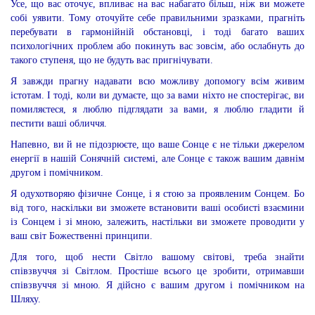
Усе, що вас оточує, впливає на вас набагато більш, ніж ви можете
собі уявити. Тому оточуйте себе правильними зразками, прагніть
перебувати в гармонійній обстановці, і тоді багато ваших
психологічних проблем або покинуть вас зовсім, або ослабнуть до
такого ступеня, що не будуть вас пригнічувати.
Я завжди прагну надавати всю можливу допомогу всім живим
істотам. І тоді, коли ви думаєте, що за вами ніхто не спостерігає, ви
помиляєтеся, я люблю підглядати за вами, я люблю гладити й
пестити ваші обличчя.
Напевно, ви й не підозрюєте, що ваше Сонце є не тільки джерелом
енергії в нашій Сонячній системі, але Сонце є також вашим давнім
другом і помічником.
Я одухотворяю фізичне Сонце, і я стою за проявленим Сонцем. Бо
від того, наскільки ви зможете встановити ваші особисті взаємини
із Сонцем і зі мною, залежить, настільки ви зможете проводити у
ваш світ Божественні принципи.
Для того, щоб нести Світло вашому світові, треба знайти
співзвуччя зі Світлом. Простіше всього це зробити, отримавши
співзвуччя зі мною. Я дійсно є вашим другом і помічником на
Шляху.